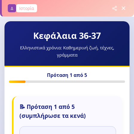
✕
Δ
Ιστορία