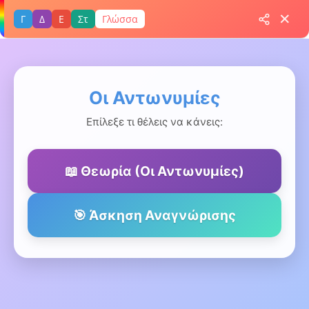
✕
Γ
Δ
Ε
Στ
Γλώσσα